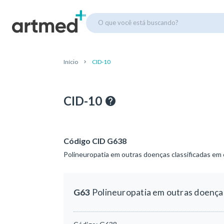
O que você está buscando?
Início
CID-10
CID-10
Código CID G638
Polineuropatia em outras doenças classificadas em 
G63
Polineuropatia em outras doenças