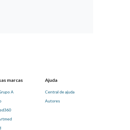
sas marcas
Ajuda
Grupo A
Central de ajuda
o
Autores
ed360
Artmed
d