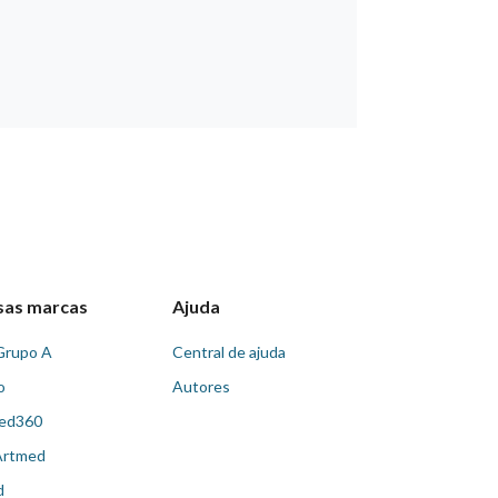
sas marcas
Ajuda
Grupo A
Central de ajuda
o
Autores
ed360
Artmed
d