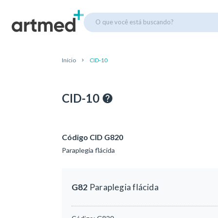
O que você está buscando?
Início
CID-10
CID-10
Código CID G820
Paraplegia flácida
G82
Paraplegia flácida