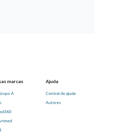
sas marcas
Ajuda
Grupo A
Central de ajuda
o
Autores
ed360
Artmed
d