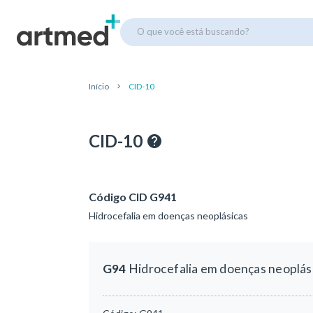
O que você está buscando?
Início
CID-10
CID-10
Código CID G941
Hidrocefalia em doenças neoplásicas
G94
Hidrocefalia em doenças neoplás