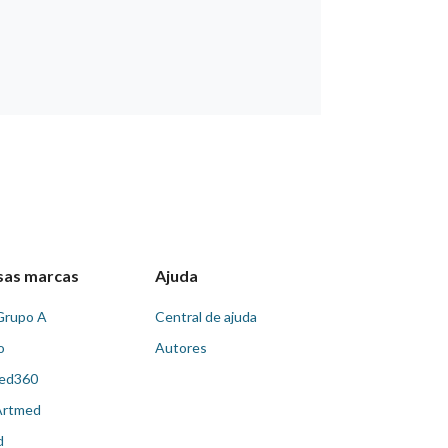
sas marcas
Ajuda
Grupo A
Central de ajuda
o
Autores
ed360
Artmed
d