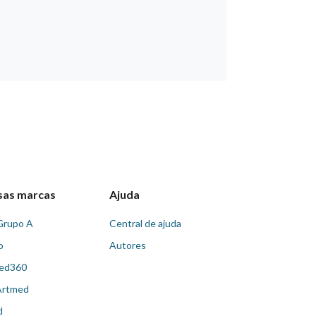
sas marcas
Ajuda
Grupo A
Central de ajuda
o
Autores
ed360
Artmed
d