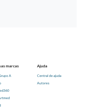
sas marcas
Ajuda
Grupo A
Central de ajuda
o
Autores
ed360
Artmed
d