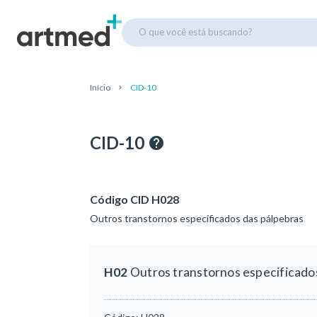
O que você está buscando?
Início
CID-10
CID-10
Código CID H028
Outros transtornos especificados das pálpebras
H02
Outros transtornos especificado