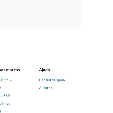
sas marcas
Ajuda
Grupo A
Central de ajuda
o
Autores
ed360
Artmed
d