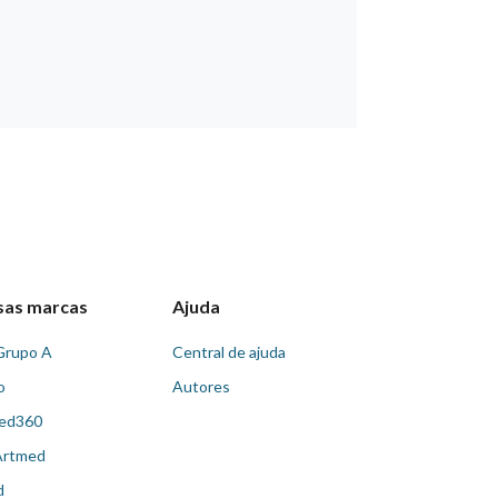
sas marcas
Ajuda
Grupo A
Central de ajuda
o
Autores
ed360
Artmed
d