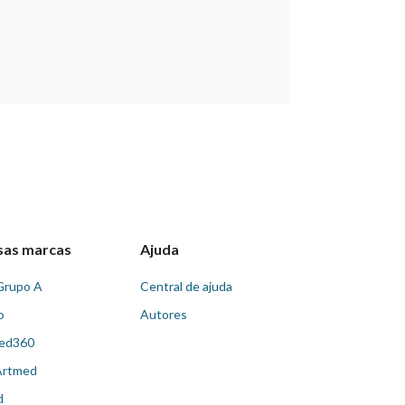
sas marcas
Ajuda
Grupo A
Central de ajuda
o
Autores
ed360
Artmed
d