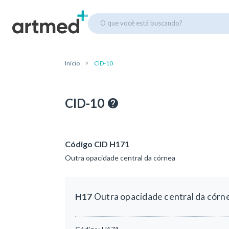
O que você está buscando?
Início
CID-10
CID-10
Código CID H171
Outra opacidade central da córnea
H17
Outra opacidade central da córn