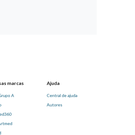
sas marcas
Ajuda
Grupo A
Central de ajuda
o
Autores
ed360
Artmed
d