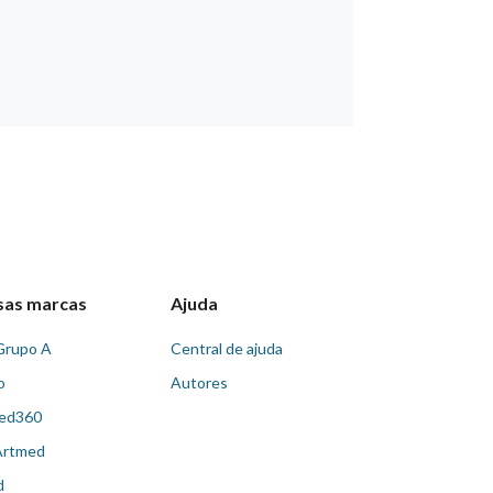
sas marcas
Ajuda
Grupo A
Central de ajuda
o
Autores
ed360
Artmed
d