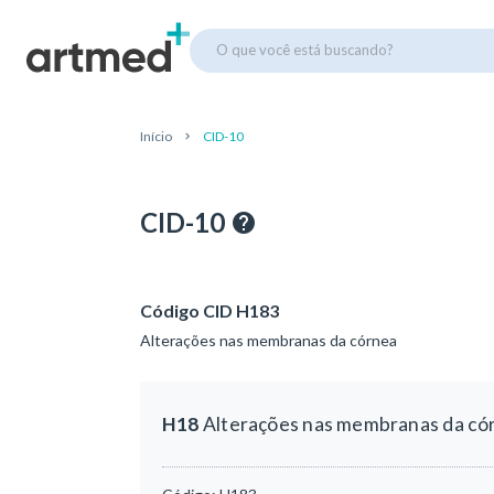
O que você está buscando?
Início
CID-10
CID-10
Código CID H183
Alterações nas membranas da córnea
H18
Alterações nas membranas da có