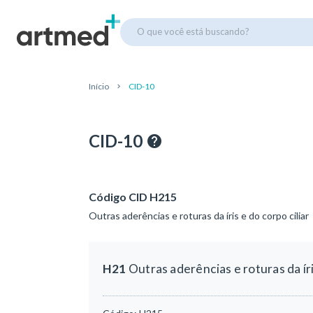
O que você está buscando?
Início
CID-10
CID-10
Código CID H215
Outras aderências e roturas da íris e do corpo ciliar
H21
Outras aderências e roturas da íri