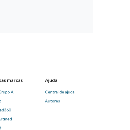
sas marcas
Ajuda
Grupo A
Central de ajuda
o
Autores
ed360
Artmed
d