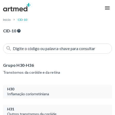
Início
CID-10
CID-10
Digite o código ou palavra-chave para consultar
Grupo H30-H36
Transtornos da coróide e da retina
H30
Inflamação coriorretiniana
H31
Outros transtornos da coróide