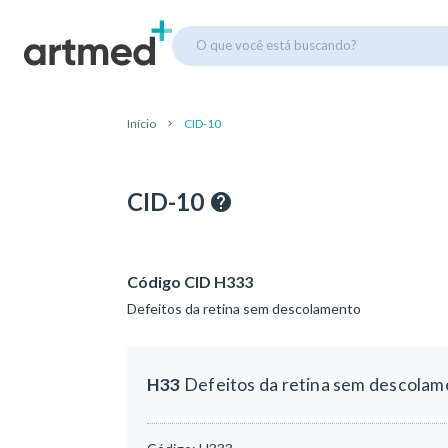
O que você está buscando?
Início
CID-10
CID-10
Código CID H333
Defeitos da retina sem descolamento
H33
Defeitos da retina sem descola