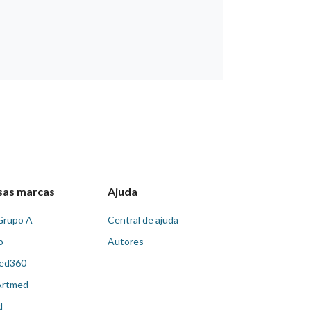
sas marcas
Ajuda
Grupo A
Central de ajuda
o
Autores
ed360
Artmed
d