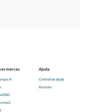
sas marcas
Ajuda
Grupo A
Central de ajuda
o
Autores
ed360
Artmed
d