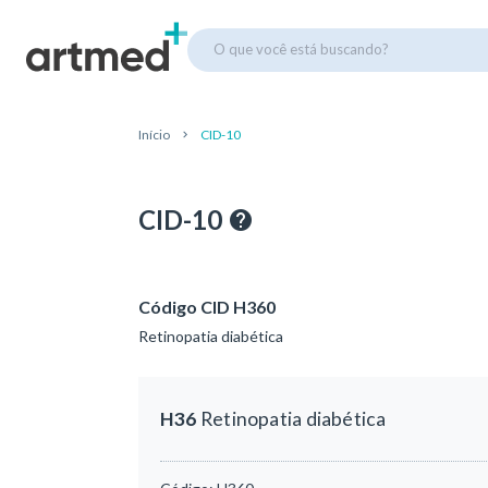
O que você está buscando?
Início
CID-10
CID-10
Código CID H360
Retinopatia diabética
H36
Retinopatia diabética