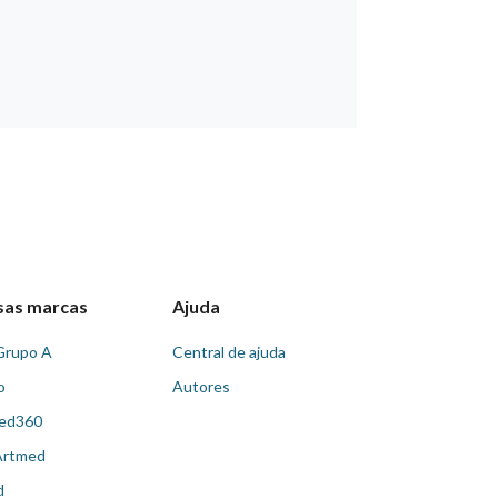
sas marcas
Ajuda
Grupo A
Central de ajuda
o
Autores
ed360
Artmed
d