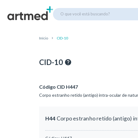
O que você está buscando?
Início
CID-10
CID-10
Código CID H447
Corpo estranho retido (antigo) intra-ocular de nat
H44
Corpo estranho retido (antigo) i