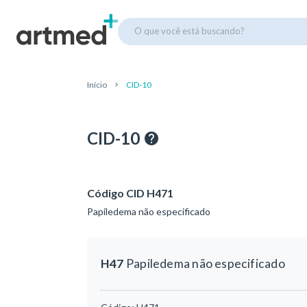
O que você está buscando?
Início
CID-10
CID-10
Código CID H471
Papiledema não especificado
H47
Papiledema não especificado