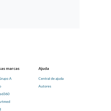
sas marcas
Ajuda
Grupo A
Central de ajuda
o
Autores
ed360
Artmed
d