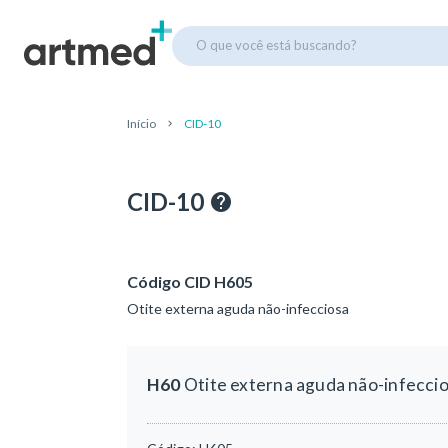
O que você está buscando?
Início
CID-10
CID-10
Código CID H605
Otite externa aguda não-infecciosa
H60
Otite externa aguda não-infecci