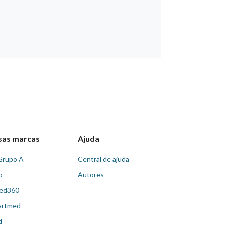
sas marcas
Ajuda
Grupo A
Central de ajuda
o
Autores
ed360
Artmed
d