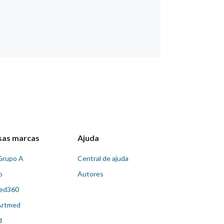
sas marcas
Ajuda
Grupo A
Central de ajuda
o
Autores
ed360
Artmed
d