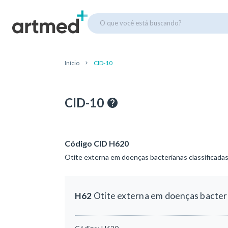
O que você está buscando?
Início
CID-10
CID-10
Código CID H620
Otite externa em doenças bacterianas classificada
H62
Otite externa em doenças bacteri