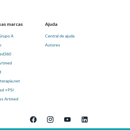
sas marcas
Ajuda
Grupo A
Central de ajuda
o
Autores
ed360
Artmed
d
terapia.net
ed +PSI
ss Artmed