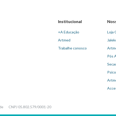
Institucional
Nos
+A Educação
Loja 
Artmed
Jalek
Trabalhe conosco
Artm
Pós 
Seca
Psico
Artm
Acce
ade
CNPJ 05.802.579/0001-20