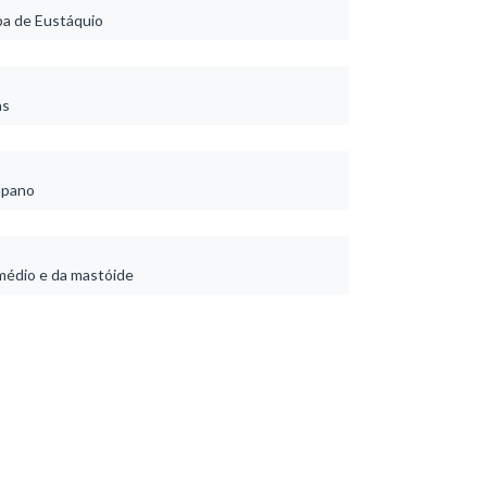
pa de Eustáquio
as
mpano
médio e da mastóide