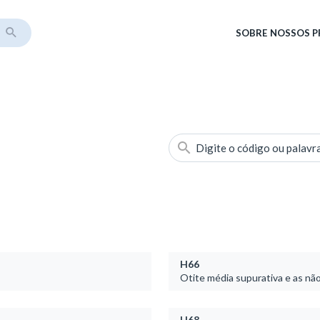
SOBRE
NOSSOS 
Digite o código ou palavr
H66
Otite média supurativa e as nã
H68