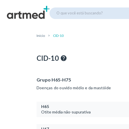
O que você está buscando?
Início
CID-10
CID-10
Grupo H65-H75
Doenças do ouvido médio e da mastóide
H65
Otite média não-supurativa
H67