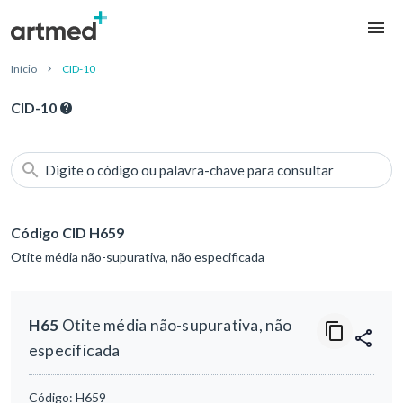
Início
CID-10
CID-10
Digite o código ou palavra-chave para consultar
Código CID H659
Otite média não-supurativa, não especificada
H65
Otite média não-supurativa, não
especificada
Código:
H659