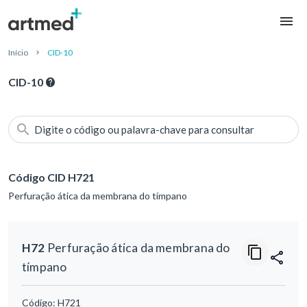
Início
CID-10
CID-10
Digite o código ou palavra-chave para consultar
Código CID H721
Perfuração ática da membrana do tímpano
H72
Perfuração ática da membrana do
tímpano
Código:
H721