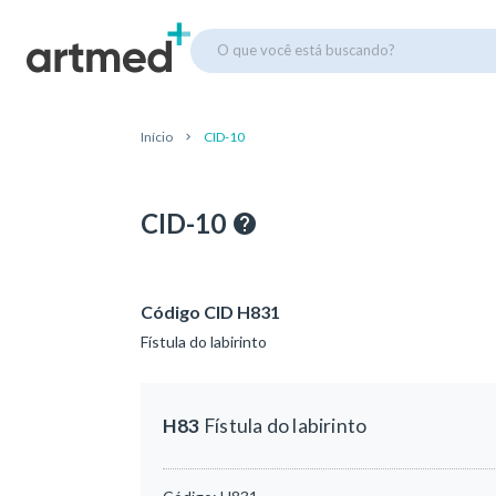
O que você está buscando?
Início
CID-10
CID-10
Código CID H831
Fístula do labirinto
H83
Fístula do labirinto