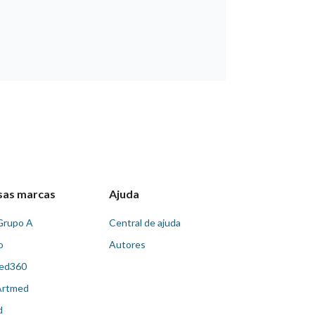
sas marcas
Ajuda
Grupo A
Central de ajuda
o
Autores
ed360
Artmed
d