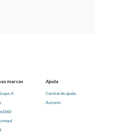
sas marcas
Ajuda
Grupo A
Central de ajuda
o
Autores
ed360
Artmed
d