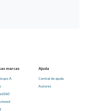
sas marcas
Ajuda
Grupo A
Central de ajuda
o
Autores
ed360
Artmed
d