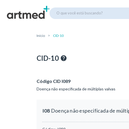
O que você está buscando?
Início
CID-10
CID-10
Código CID I089
Doença não especificada de múltiplas valvas
I08
Doença não especificada de múltip