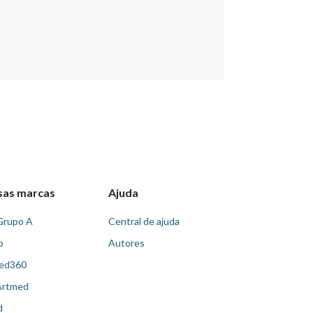
sas marcas
Ajuda
Grupo A
Central de ajuda
o
Autores
ed360
Artmed
d