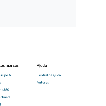
sas marcas
Ajuda
Grupo A
Central de ajuda
o
Autores
ed360
Artmed
d