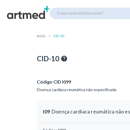
O que você está buscando?
Início
CID-10
CID-10
Código CID I099
Doença cardíaca reumática não especificada
I09
Doença cardíaca reumática não es