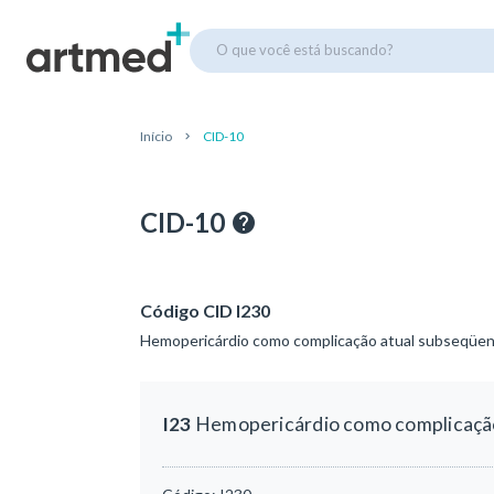
O que você está buscando?
Início
CID-10
CID-10
Código CID I230
Hemopericárdio como complicação atual subseqüent
I23
Hemopericárdio como complicação 