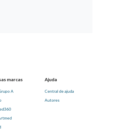
sas marcas
Ajuda
Grupo A
Central de ajuda
o
Autores
ed360
Artmed
d