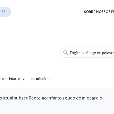
SOBRE
NOSSOS 
Digite o código ou palavr
e ao infarto agudo do miocárdio
atual subseqüente ao infarto agudo do miocárdio