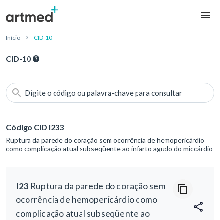
Início
CID-10
CID-10
Digite o código ou palavra-chave para consultar
Código CID I233
Ruptura da parede do coração sem ocorrência de hemopericárdio
como complicação atual subseqüente ao infarto agudo do miocárdio
I23
Ruptura da parede do coração sem
ocorrência de hemopericárdio como
complicação atual subseqüente ao