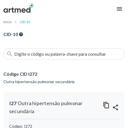
Início
CID-10
CID-10
Digite o código ou palavra-chave para consultar
Código CID I272
Outra hipertensão pulmonar secundária
I27
Outra hipertensão pulmonar
secundária
Código:
I272