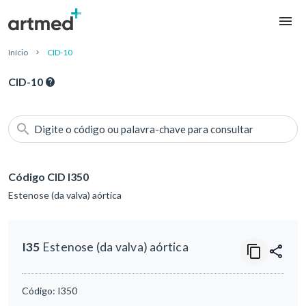
Início
CID-10
CID-10
Digite o código ou palavra-chave para consultar
Código CID I350
Estenose (da valva) aórtica
I35
Estenose (da valva) aórtica
Código:
I350