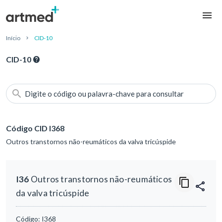
Início
CID-10
CID-10
Digite o código ou palavra-chave para consultar
Código CID I368
Outros transtornos não-reumáticos da valva tricúspide
I36
Outros transtornos não-reumáticos
da valva tricúspide
Código:
I368