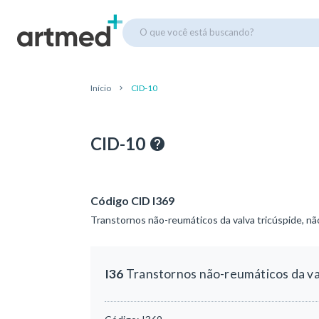
O que você está buscando?
Início
CID-10
CID-10
Código CID I369
Transtornos não-reumáticos da valva tricúspide, nã
I36
Transtornos não-reumáticos da val