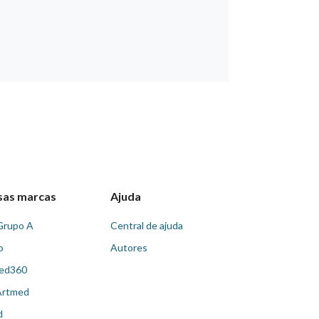
sas marcas
Ajuda
Grupo A
Central de ajuda
o
Autores
ed360
Artmed
d