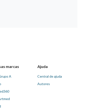
sas marcas
Ajuda
Grupo A
Central de ajuda
o
Autores
ed360
Artmed
d