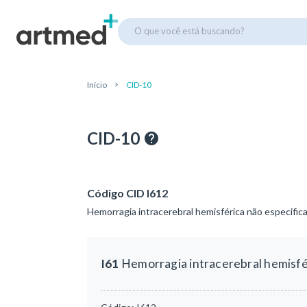
O que você está buscando?
Início
CID-10
CID-10
Código CID I612
Hemorragia intracerebral hemisférica não especific
I61
Hemorragia intracerebral hemisfé