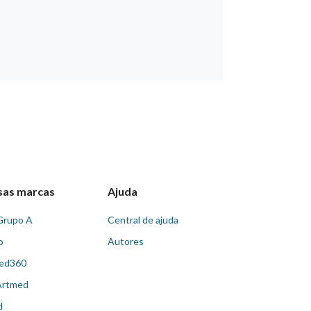
sas marcas
Ajuda
Grupo A
Central de ajuda
o
Autores
ed360
Artmed
d