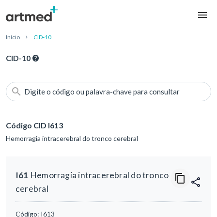
Início
CID-10
CID-10
Digite o código ou palavra-chave para consultar
Código CID I613
Hemorragia intracerebral do tronco cerebral
I61
Hemorragia intracerebral do tronco
cerebral
Código:
I613