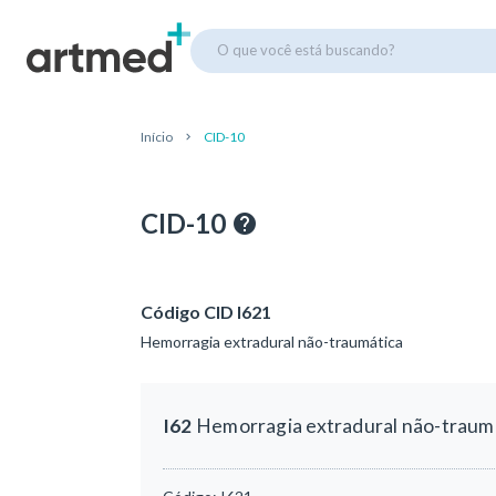
O que você está buscando?
Início
CID-10
CID-10
Código CID I621
Hemorragia extradural não-traumática
I62
Hemorragia extradural não-traum