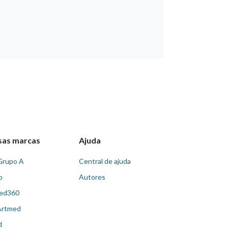
sas marcas
Ajuda
Grupo A
Central de ajuda
o
Autores
ed360
Artmed
d