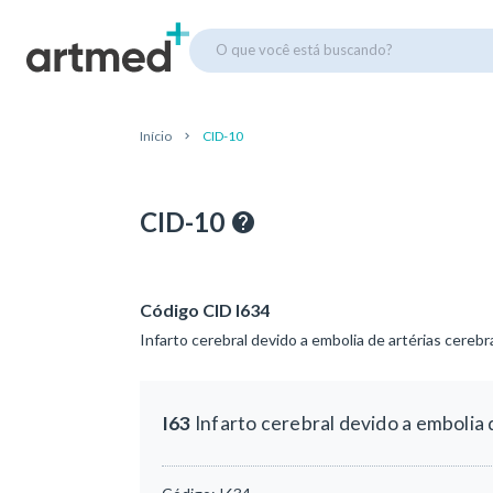
O que você está buscando?
Início
CID-10
CID-10
Código CID I634
Infarto cerebral devido a embolia de artérias cerebr
I63
Infarto cerebral devido a embolia 