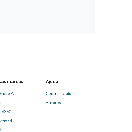
sas marcas
Ajuda
Grupo A
Central de ajuda
o
Autores
ed360
Artmed
d