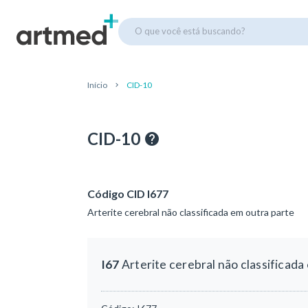
O que você está buscando?
Início
CID-10
CID-10
Código CID I677
Arterite cerebral não classificada em outra parte
I67
Arterite cerebral não classificada