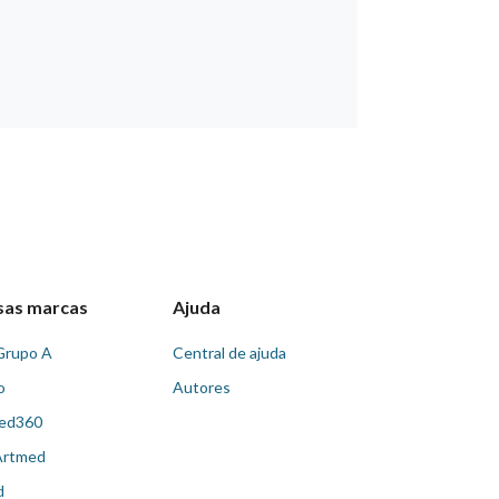
sas marcas
Ajuda
Grupo A
Central de ajuda
o
Autores
ed360
Artmed
d