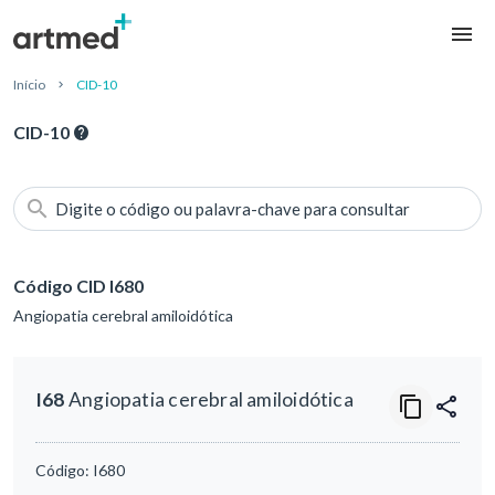
Início
CID-10
CID-10
Digite o código ou palavra-chave para consultar
Código CID I680
Angiopatia cerebral amiloidótica
I68
Angiopatia cerebral amiloidótica
Código:
I680