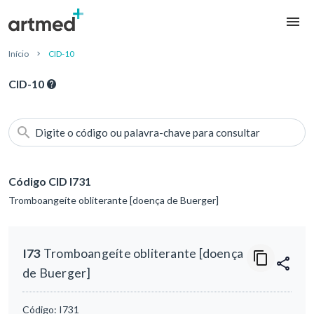
Início
CID-10
CID-10
Digite o código ou palavra-chave para consultar
Código CID I731
Tromboangeíte obliterante [doença de Buerger]
I73
Tromboangeíte obliterante [doença
de Buerger]
Código:
I731