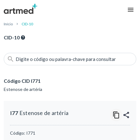
Início
CID-10
CID-10
Digite o código ou palavra-chave para consultar
Código CID I771
Estenose de artéria
I77
Estenose de artéria
Código:
I771