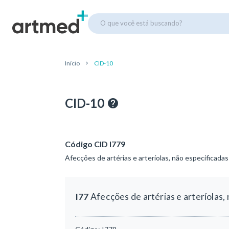
O que você está buscando?
Início
CID-10
CID-10
Código CID I779
Afecções de artérias e arteríolas, não especificadas
I77
Afecções de artérias e arteríolas,