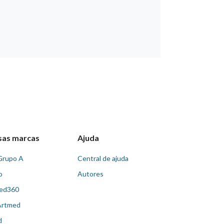
sas marcas
Ajuda
Grupo A
Central de ajuda
o
Autores
ed360
Artmed
d