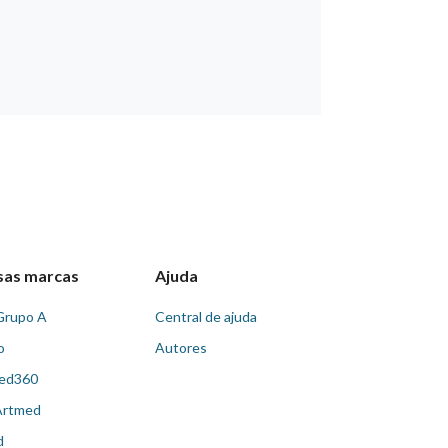
sas marcas
Ajuda
Grupo A
Central de ajuda
o
Autores
ed360
Artmed
d