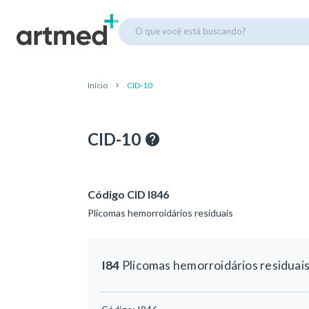
O que você está buscando?
Início
CID-10
CID-10
Código CID I846
Plicomas hemorroidários residuais
I84
Plicomas hemorroidários residuai