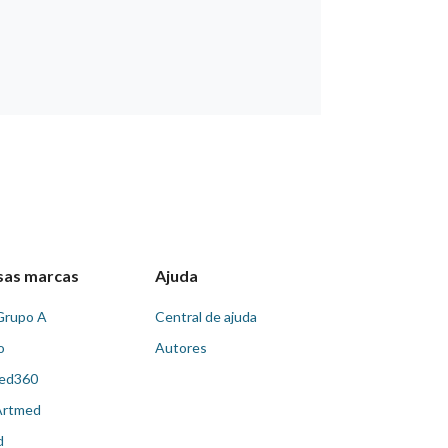
sas marcas
Ajuda
Grupo A
Central de ajuda
o
Autores
ed360
Artmed
d