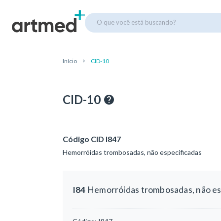
O que você está buscando?
Início
CID-10
CID-10
Código CID I847
Hemorróidas trombosadas, não especificadas
I84
Hemorróidas trombosadas, não es