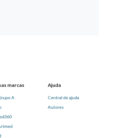
sas marcas
Ajuda
Grupo A
Central de ajuda
o
Autores
ed360
Artmed
d