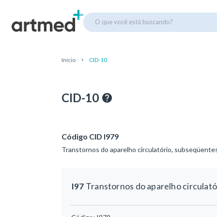
O que você está buscando?
Início
CID-10
CID-10
Código CID I979
Transtornos do aparelho circulatório, subseqüente
I97
Transtornos do aparelho circulat