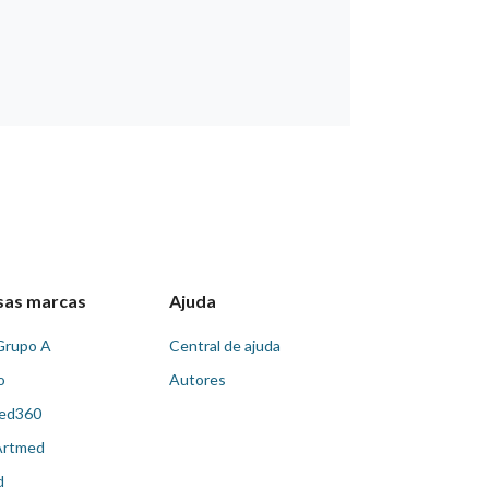
sas marcas
Ajuda
Grupo A
Central de ajuda
o
Autores
ed360
Artmed
d