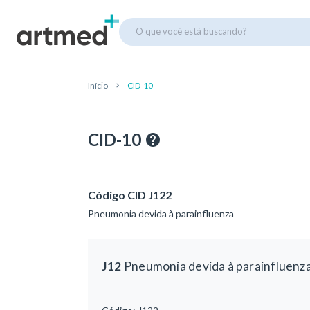
O que você está buscando?
Início
CID-10
CID-10
Código CID J122
Pneumonia devida à parainfluenza
J12
Pneumonia devida à parainfluenz