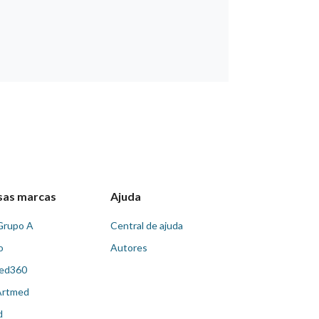
sas marcas
Ajuda
Grupo A
Central de ajuda
o
Autores
ed360
Artmed
d