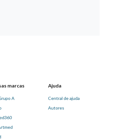
sas marcas
Ajuda
Grupo A
Central de ajuda
o
Autores
ed360
Artmed
d