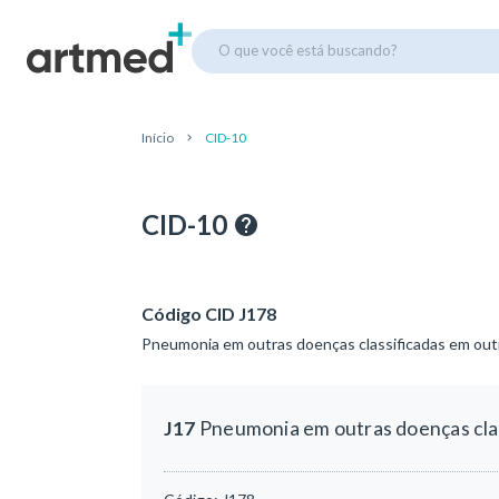
O que você está buscando?
Início
CID-10
CID-10
Código CID J178
Pneumonia em outras doenças classificadas em out
J17
Pneumonia em outras doenças clas