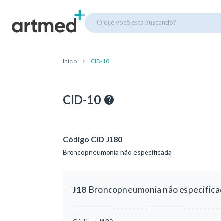
O que você está buscando?
Início
CID-10
CID-10
Código CID J180
Broncopneumonia não especificada
J18
Broncopneumonia não especifica