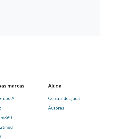
sas marcas
Ajuda
Grupo A
Central de ajuda
o
Autores
ed360
Artmed
d